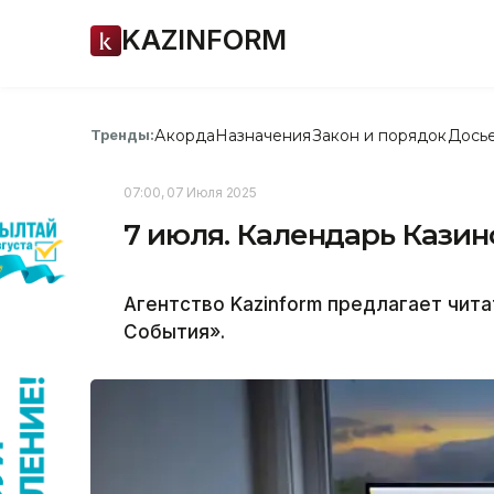
KAZINFORM
Акорда
Назначения
Закон и порядок
Дось
Тренды:
07:00, 07 Июля 2025
7 июля. Календарь Кази
Агентство Kazinform предлагает чит
События».