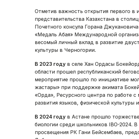
Отметив важность открытия первого в 
представительства Казахстана в столиц
Почетного консула Горана Джукановича 
«Медаль Абая» Международной организа
весомый личный вклад в развитие двус
культуры в Черногории.
В 2023 году
в селе Хан Ордасы Бокейор
области прошел республиканский беговой
мероприятие прошло по инициативе мо
жастары» при поддержке акимата Бокей
«Орда», Ресурсного центра по работе с
развития языков, физической культуры и
В 2024 году
в Астане прошло торжеств
биологии среди школьников IBO-2024. В
просвещения РК Гани Бейсембаев, пред