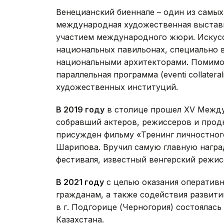
Венецианский биеннале – один из самых
международная художественная выставка
участием международного жюри. Искусс
национальных павильонах, специально 
национальными архитекторами. Помимо 
параллельная программа (eventi collater
художественных институций.
В 2019 году
в столице прошел XV Между
собравший актеров, режиссеров и продю
присужден фильму «Тренинг личностног
Шарипова. Вручил самую главную нагр
фестиваля, известный венгерский режис
В 2021 году
с целью оказания оператив
гражданам, а также содействия развити
в г. Подгорице (Черногория) состоялас
Казахстана.