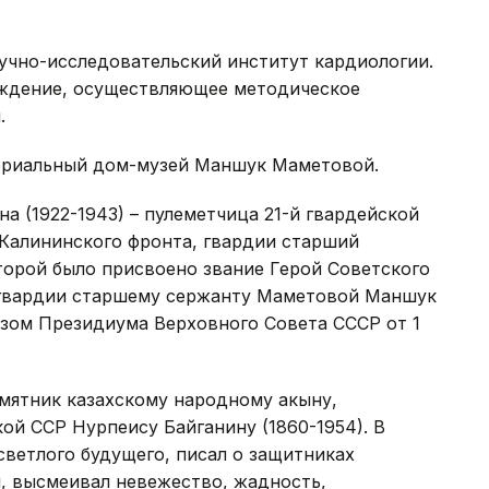
учно-исследовательский институт кардиологии.
еждение, осуществляющее методическое
.
ориальный дом-музей Маншук Маметовой.
 (1922-1943) – пулеметчица 21-й гвардейской
 Калининского фронта, гвардии старший
торой было присвоено звание Герой Советского
 гвардии старшему сержанту Маметовой Маншук
зом Президиума Верховного Совета СССР от 1
мятник казахскому народному акыну,
ой ССР Нурпеису Байганину (1860-1954). В
светлого будущего, писал о защитниках
, высмеивал невежество, жадность,