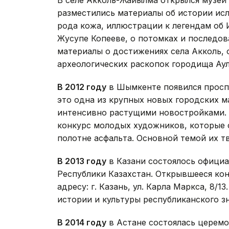
В селе Акколь-Жайылма открылся музей 
разместились материалы об истории и
рода кожа, иллюстрации к легендам об 
Жусупе Копееве, о потомках и последо
материалы о достижениях села Акколь, 
археологических раскопок городища Аул
В 2012 году
в Шымкенте появился проспе
это одна из крупных новых городских м
интенсивно растущими новостройками. 
конкурс молодых художников, которые 
полотне асфальта. Основной темой их т
В 2013 году
в Казани состоялось официа
Республики Казахстан. Открывшееся кон
адресу: г. Казань, ул. Карла Маркса, 8/
истории и культуры республиканского з
В 2014 году
в Астане состоялась церемо