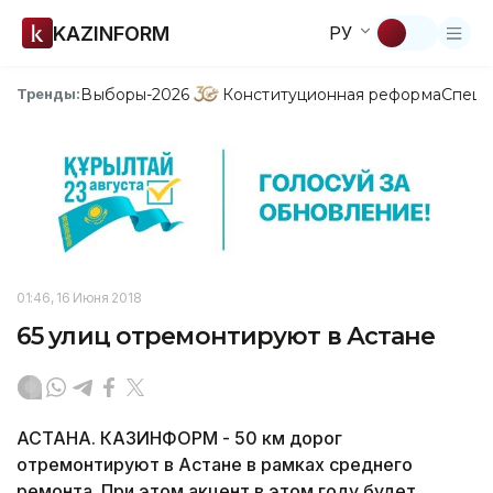
KAZINFORM
РУ
Выборы-2026
Конституционная реформа
Спецп
Тренды:
01:46, 16 Июня 2018
65 улиц отремонтируют в Астане
АСТАНА. КАЗИНФОРМ - 50 км дорог
отремонтируют в Астане в рамках среднего
ремонта. При этом акцент в этом году будет