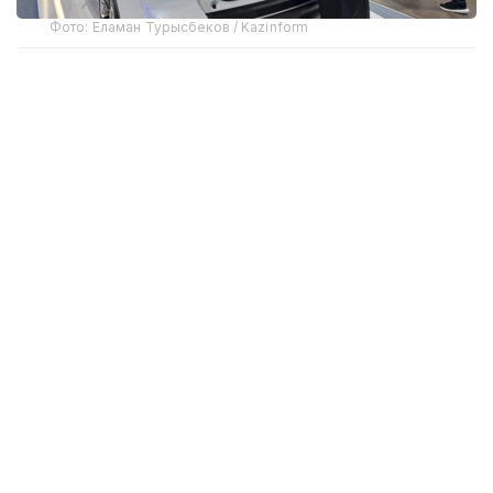
Фото: Еламан Турысбеков / Kazinform
Соответствующий совместный приказ подписали
заместитель Премьер-министра — министр
искусственного интеллекта и цифрового
развития, исполняющий обязанности министра
транспорта и министр внутренних дел.
Документ определяет порядок реализации
пилотного проекта, требования к его участникам,
автономным транспортным средствам, условия
их допуска к эксплуатации, а также механизмы
государственного контроля и обеспечения
безопасности.
Напомним, пилотный проект рассчитан на три
года и
будет реализован
в Астане, Алматы и
Косшы.