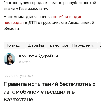
благополучия города в рамках республиканской
акции «Таза Қазақстан».
Напомним, два человека
погибли и один
пострадал
в ДТП с грузовиком в Акмолинской
области.
Полиция
Штрафы
Транспорт
Нарушения
Во
Камшат Абдирайым
Автор
17:27, 04 Августа 2026
Правила испытаний беспилотных
автомобилей утвердили в
Казахстане