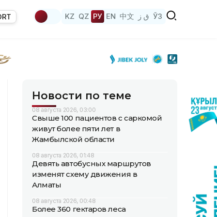
KZ
QZ
РУ
EN
中文
ق ز
ЎЗ
ORT
Новости по теме
08 августа 2026, 03:00
Свыше 100 пациентов с саркомой
живут более пяти лет в
Жамбылской области
08 августа 2026, 01:48
Девять автобусных маршрутов
изменят схему движения в
Алматы
08 августа 2026, 00:48
Более 360 гектаров леса