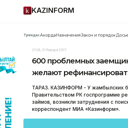
KAZINFORM
Акорда
Назначения
Закон и порядок
Дось
Тренды:
21:28, 31 Января 2017
600 проблемных заемщик
желают рефинансироват
ТАРАЗ. КАЗИНФОРМ - У жамбылских б
Правительством РК госпрограмме ре
займов, возникли затруднения с пои
корреспондент МИА «Казинформ».