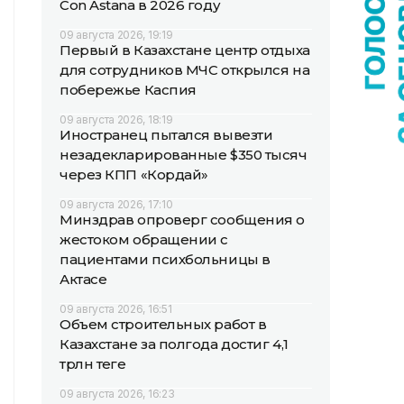
Con Astana в 2026 году
09 августа 2026, 19:19
Первый в Казахстане центр отдыха
для сотрудников МЧС открылся на
побережье Каспия
09 августа 2026, 18:19
Иностранец пытался вывезти
незадекларированные $350 тысяч
через КПП «Кордай»
09 августа 2026, 17:10
Минздрав опроверг сообщения о
жестоком обращении с
пациентами психбольницы в
Актасе
09 августа 2026, 16:51
Объем строительных работ в
Казахстане за полгода достиг 4,1
трлн теңге
09 августа 2026, 16:23