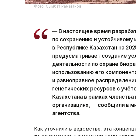
Фото: Сымбат Рамазанов
— В настоящее время разраба
по сохранению и устойчивому
в Республике Казахстан на 20
предусматривает создание ус
деятельности по охране биора
использованию его компоненто
и равноправное распределение
генетических ресурсов с учё
Казахстана в рамках членства
организациях, — сообщили в ми
агентства.
Как уточнили в ведомстве, эта концепц