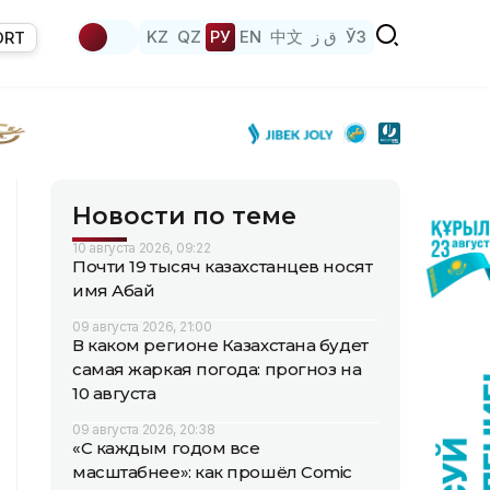
KZ
QZ
РУ
EN
中文
ق ز
ЎЗ
ORT
Новости по теме
10 августа 2026, 09:22
Почти 19 тысяч казахстанцев носят
имя Абай
09 августа 2026, 21:00
В каком регионе Казахстана будет
самая жаркая погода: прогноз на
10 августа
09 августа 2026, 20:38
«С каждым годом все
масштабнее»: как прошёл Comic