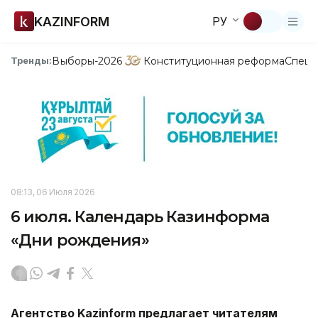
KAZINFORM
РУ
Выборы-2026
Конституционная реформа
Спецп
Тренды:
08:13, 06 Июля 2026
6 июля. Календарь Казинформа
«Дни рождения»
Агентство Kazinform предлагает читателям