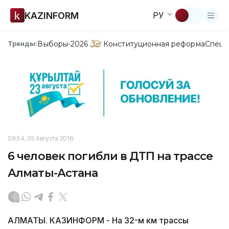
KAZINFORM
РУ
Выборы-2026
Конституционная реформа
Спецп
Тренды:
09:54, 05 Августа 2016
6 человек погибли в ДТП на трассе
Алматы-Астана
АЛМАТЫ. КАЗИНФОРМ - На 32-м км трассы