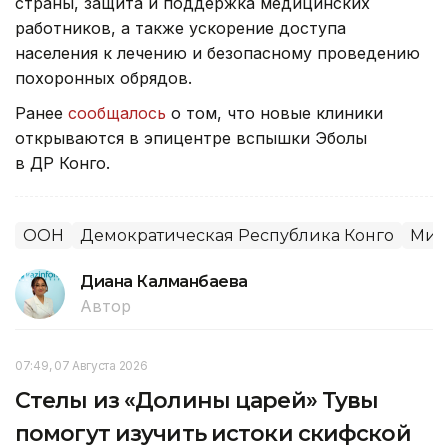
страны, защита и поддержка медицинских
работников, а также ускорение доступа
населения к лечению и безопасному проведению
похоронных обрядов.
Ранее
сообщалось
о том, что новые клиники
открываются в эпицентре вспышки Эболы
в ДР Конго.
ООН
Демократическая Республика Конго
Мир
Диана Калманбаева
Автор
07:49, 07 Августа 2026
Стелы из «Долины царей» Тувы
помогут изучить истоки скифской