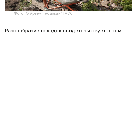
Фото: © Артем Геодакян/ ТАСС
Разнообразие находок свидетельствует о том,
что здесь были собраны люди из далеких
регионов — этот памятник переходной эпохи
фиксирует момент культурной трансформации,
сообщил на пресс-конференции в ТАСС
руководитель комплексной археолого-
географической экспедиции «Туннуг», научный
сотрудник ИИМК РАН Тимур Садыков.
— В этом году у нас есть две стелы,
которые абсолютно не имеют, по крайней
мере, точных аналогов. Это разнообразие,
которое находится в наших раскопках, —
в какой-то момент, когда этим разным
предметам найдутся аналогии в далеких