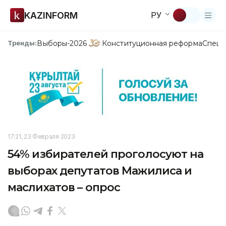
KAZINFORM
РУ
Выборы-2026
Конституционная реформа
Спецп
Тренды:
17:21, 23 Февраля 2023
54% избирателей проголосуют на
выборах депутатов Мажилиса и
маслихатов – опрос