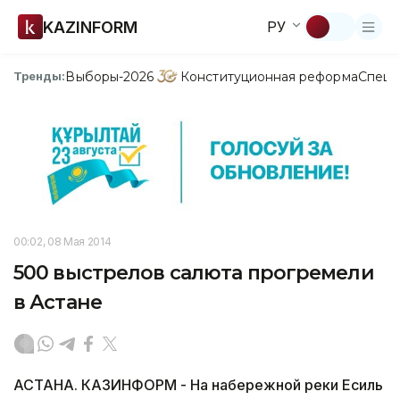
KAZINFORM
РУ
Выборы-2026
Конституционная реформа
Спецп
Тренды:
00:02, 08 Мая 2014
500 выстрелов салюта прогремели
в Астане
АСТАНА. КАЗИНФОРМ - На набережной реки Есиль