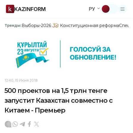
KAZINFORM
РУ
Выборы-2026
Конституционная реформа
Спецп
Тренды:
12:40, 15 Июня 2018
500 проектов на 1,5 трлн тенге
запустит Казахстан совместно с
Китаем - Премьер