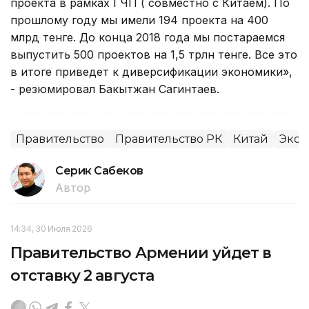
проекта в рамках ГЧП ( совместно с Китаем). По
прошлому году мы имели 194 проекта на 400
млрд тенге. До конца 2018 года мы постараемся
выпустить 500 проектов на 1,5 трлн тенге. Все это
в итоге приведет к диверсификации экономики»,
- резюмировал Бакытжан Сагинтаев.
Правительство
Правительство РК
Китай
Экон
Серик Сабеков
Автор
14:34, 30 Июля 2026
Правительство Армении уйдет в
отставку 2 августа