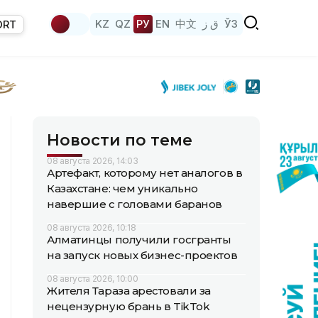
KZ
QZ
РУ
EN
中文
ق ز
ЎЗ
ORT
Новости по теме
08 августа 2026, 14:03
Артефакт, которому нет аналогов в
Казахстане: чем уникально
навершие с головами баранов
08 августа 2026, 10:18
Алматинцы получили госгранты
на запуск новых бизнес-проектов
08 августа 2026, 10:00
Жителя Тараза арестовали за
нецензурную брань в TikTok