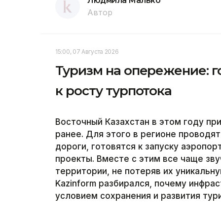
Людмила Малько
Автор
15:00, 07 Августа 2026
Туризм на опережение: г
к росту турпотока
Восточный Казахстан в этом году пр
ранее. Для этого в регионе проводя
дороги, готовятся к запуску аэропо
проекты. Вместе с этим все чаще зву
территории, не потеряв их уникальн
Kazinform разбирался, почему инфра
условием сохранения и развития тур