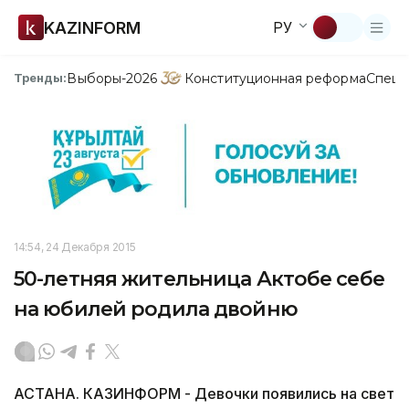
KAZINFORM
РУ
Выборы-2026
Конституционная реформа
Спецп
Тренды:
14:54, 24 Декабря 2015
50-летняя жительница Актобе себе
на юбилей родила двойню
АСТАНА. КАЗИНФОРМ - Девочки появились на свет