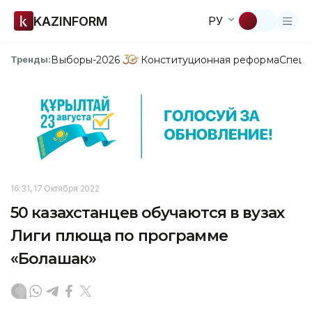
KAZINFORM
РУ
Выборы-2026
Конституционная реформа
Спецп
Тренды:
16:31, 17 Октября 2022
50 казахстанцев обучаются в вузах
Лиги плюща по программе
«Болашак»