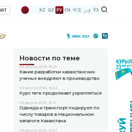
KZ
QZ
РУ
EN
中文
ق ز
ЎЗ
ORT
Новости по теме
06 августа 2026, 19:25
Какие разработки казахстанских
ученых внедряют в производство
06 августа 2026, 16:03
Курс теңге продолжает укрепляться
06 августа 2026, 15:10
Одежда и транспорт лидируют по
числу товаров в Национальном
каталоге Казахстана
06 августа 2026, 10:07