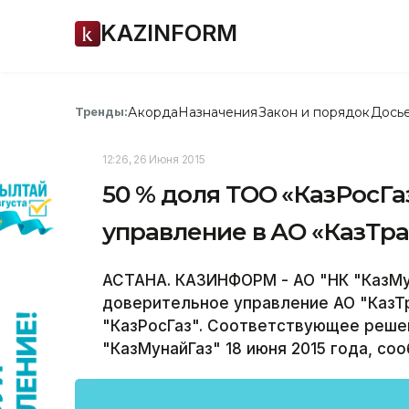
KAZINFORM
Акорда
Назначения
Закон и порядок
Дось
Тренды:
12:26, 26 Июня 2015
50 % доля ТОО «КазРосГа
управление в АО «КазТра
АСТАНА. КАЗИНФОРМ - АО "НК "КазМу
доверительное управление АО "КазТр
"КазРосГаз". Соответствующее реше
"КазМунайГаз" 18 июня 2015 года, со