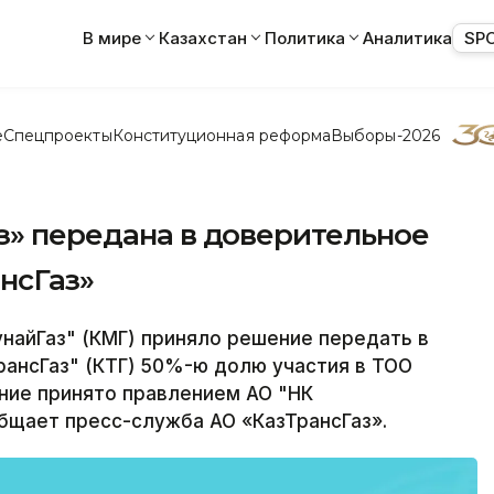
В мире
Казахстан
Политика
Аналитика
SP
е
Спецпроекты
Конституционная реформа
Выборы-2026
з» передана в доверительное
нсГаз»
найГаз" (КМГ) приняло решение передать в
ансГаз" (КТГ) 50%-ю долю участия в ТОО
ние принято правлением АО "НК
общает пресс-служба АО «КазТрансГаз».