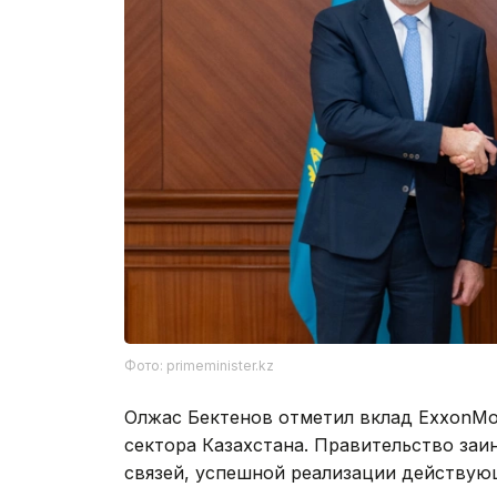
Фото: primeminister.kz
Олжас Бектенов отметил вклад ExxonMob
сектора Казахстана. Правительство за
связей, успешной реализации действую