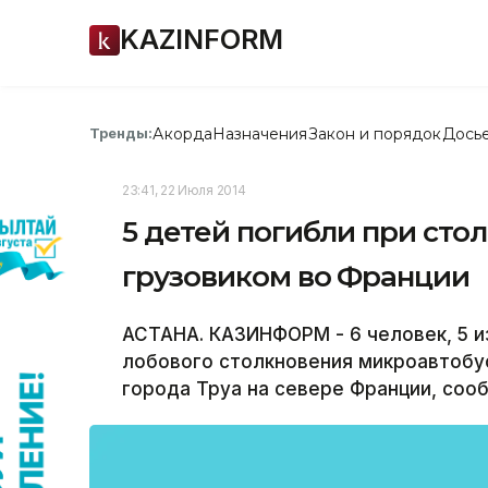
KAZINFORM
Акорда
Назначения
Закон и порядок
Дось
Тренды:
23:41, 22 Июля 2014
5 детей погибли при сто
грузовиком во Франции
АСТАНА. КАЗИНФОРМ - 6 человек, 5 из
лобового столкновения микроавтобу
города Труа на севере Франции, соо