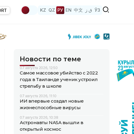
KZ
QZ
РУ
EN
中文
ق ز
ЎЗ
ORT
Новости по теме
07 августа 2026, 12:50
Самое массовое убийство с 2022
года: в Таиланде ученик устроил
стрельбу в школе
07 августа 2026, 11:10
ИИ впервые создал новые
жизнеспособные вирусы
07 августа 2026, 10:38
Астронавты NASA вышли в
открытый космос