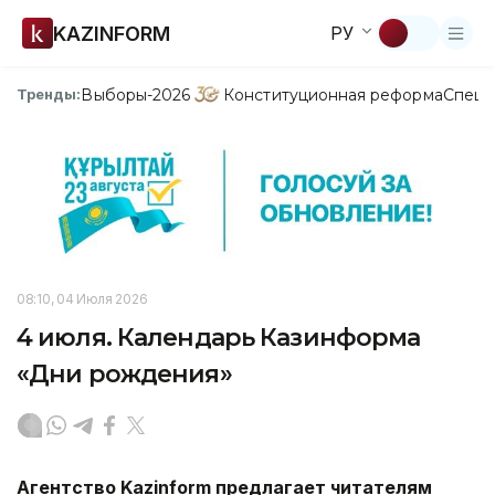
KAZINFORM
РУ
Выборы-2026
Конституционная реформа
Спецп
Тренды:
08:10, 04 Июля 2026
4 июля. Календарь Казинформа
«Дни рождения»
Агентство Kazinform предлагает читателям