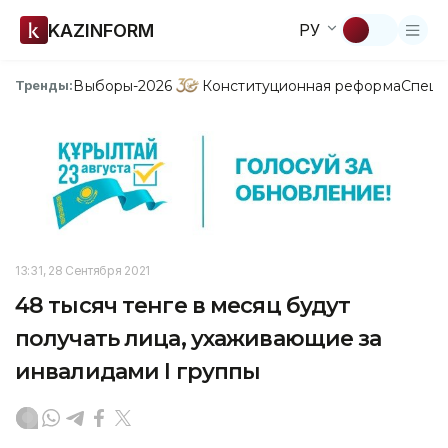
KAZINFORM
РУ
Выборы-2026
Конституционная реформа
Спецп
Тренды:
13:31, 28 Сентября 2021
48 тысяч тенге в месяц будут
получать лица, ухаживающие за
инвалидами I группы