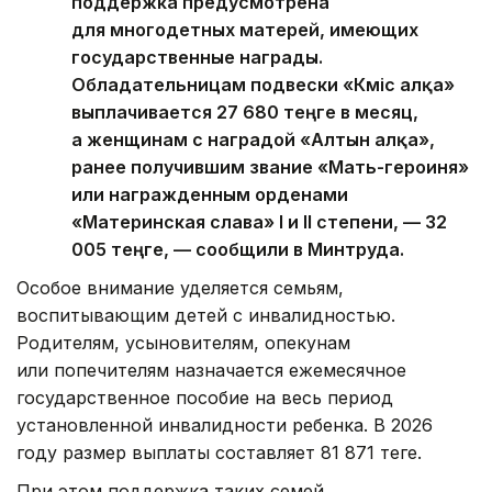
поддержка предусмотрена
для многодетных матерей, имеющих
государственные награды.
Обладательницам подвески «Күміс алқа»
выплачивается 27 680 теңге в месяц,
а женщинам с наградой «Алтын алқа»,
ранее получившим звание «Мать-героиня»
или награжденным орденами
«Материнская слава» I и II степени, — 32
005 теңге, — сообщили в Минтруда.
Особое внимание уделяется семьям,
воспитывающим детей с инвалидностью.
Родителям, усыновителям, опекунам
или попечителям назначается ежемесячное
государственное пособие на весь период
установленной инвалидности ребенка. В 2026
году размер выплаты составляет 81 871 теңге.
При этом поддержка таких семей