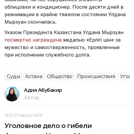
облицовки и кондиционер. После десяти дней в
реанимации в крайне тяжелом состоянии Улдана
Мырзуан скончалась.
Указом Президента Казахстана Улдана Мырзуан
посмертно награждена
медалью «Ерлігі үшін» за
мужество и самоотверженность, проявленные
при исполнении служебного долга.
Суды
Астана
Общество
Происшествия
Угол
Адия Абубакир
Автор
12:13, 07 Августа 2026
Уголовное дело о гибели