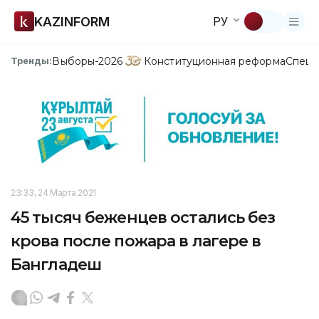
KAZINFORM
РУ
Выборы-2026
Конституционная реформа
Спецп
Тренды:
23:33, 24 Марта 2021
45 тысяч беженцев остались без
крова после пожара в лагере в
Бангладеш