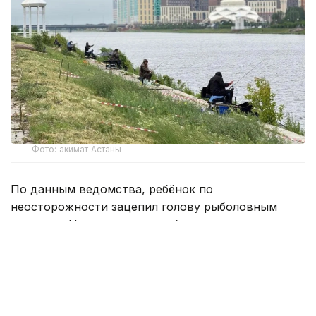
Фото: акимат Астаны
По данным ведомства, ребёнок по
неосторожности зацепил голову рыболовным
крючком. Находившиеся поблизости спасатели,
дежурившие на модульной капсуле, оперативно
оказали пострадавшему первую помощь до
прибытия бригады скорой медицинской помощи.