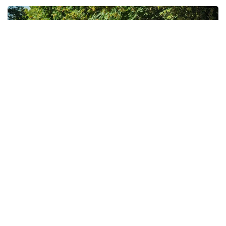
Фото: Мақсат Шағырбай / Kazinform
За первые семь месяцев 2026 года служба скорой
медицинской помощи Казахстана обслужила 5 253
200 вызовов.
По данным Минздрава, в среднем бригады
скорой помощи принимают около 25 тысяч