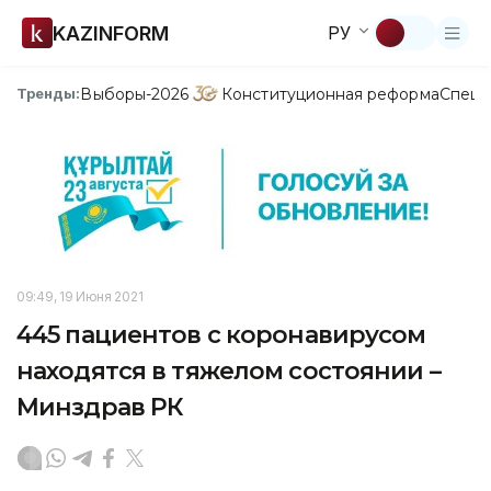
KAZINFORM
РУ
Выборы-2026
Конституционная реформа
Спецп
Тренды:
09:49, 19 Июня 2021
445 пациентов с коронавирусом
находятся в тяжелом состоянии –
Минздрав РК