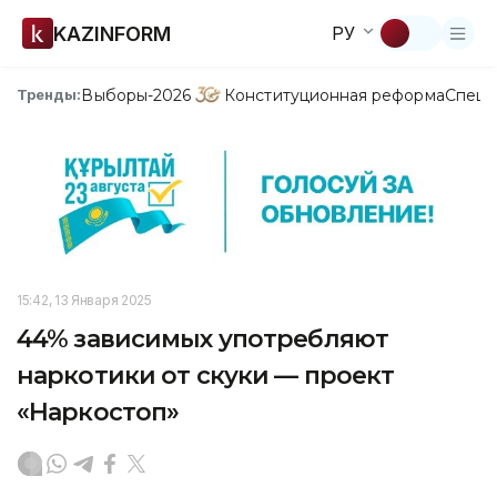
KAZINFORM
РУ
Выборы-2026
Конституционная реформа
Спецп
Тренды:
15:42, 13 Января 2025
44% зависимых употребляют
наркотики от скуки — проект
«Наркостоп»