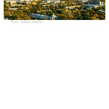
Фото: акимат Алматы
Центральной темой масштабного события,
которое пройдет в алматинском Центре
современной культуры «Целинный», станет
«Эпоха доверия: каким будет финансовый рынок
следующего десятилетия».
Программа предстоящего саммита сфокусирована
на ключевых вызовах и макротрендах цифровой
экономики. Руководители крупнейших
финансовых институтов, финтех-компаний
и представители государственного сектора
обсудят стратегические векторы развития
индустрии, будущее платежных систем нового