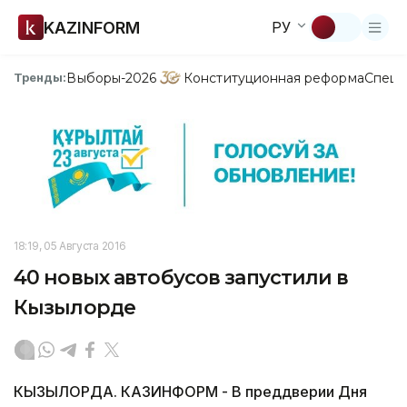
KAZINFORM
РУ
Выборы-2026
Конституционная реформа
Спецп
Тренды:
18:19, 05 Августа 2016
40 новых автобусов запустили в
Кызылорде
КЫЗЫЛОРДА. КАЗИНФОРМ - В преддверии Дня