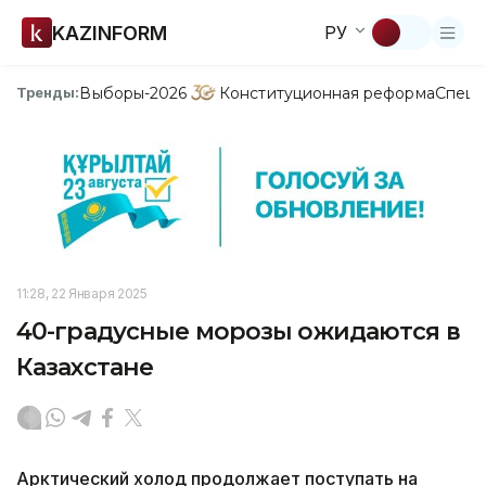
KAZINFORM
РУ
Выборы-2026
Конституционная реформа
Спецп
Тренды:
11:28, 22 Января 2025
40-градусные морозы ожидаются в
Казахстане
Арктический холод продолжает поступать на