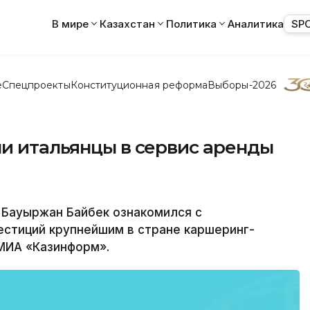
В мире
Казахстан
Политика
Аналитика
SP
е
Спецпроекты
Конституционная реформа
Выборы-2026
ли итальянцы в сервис аренды
Бауыржан Байбек ознакомился с
естиций крупнейшим в стране каршеринг-
МИА «Казинформ».