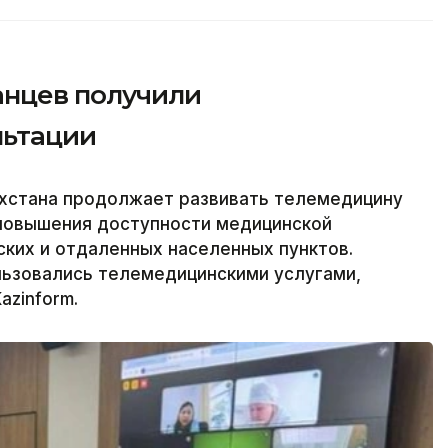
анцев получили
льтации
хстана продолжает развивать телемедицину
 повышения доступности медицинской
ких и отдаленных населенных пунктов.
льзовались телемедицинскими услугами,
azinform.