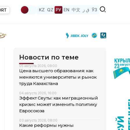
KZ
QZ
РУ
EN
中文
ق ز
ЎЗ
ORT
Новости по теме
05 августа 2026, 08:00
Цена высшего образования: как
меняются университеты и рынок
труда Казахстана
04 августа 2026, 16:00
Эффект Сеуты: как миграционный
кризис может изменить политику
Евросоюза
03 августа 2026, 08:00
Какие реформы нужны