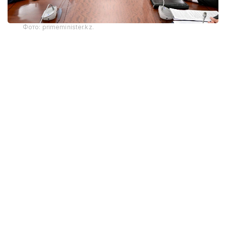
Фото: primeminister.kz.
Стороны обсудили реализацию договоренностей,
достигнутых главами государств в ходе
официального визита Президента Ирана
в Казахстан в декабре 2025 года, развитие
международного транспортного коридора
«Север — Юг», расширение портовой
инфраструктуры, увеличение объемов взаимной
торговли и совершенствование транспортно-
логистических связей между двумя странами.