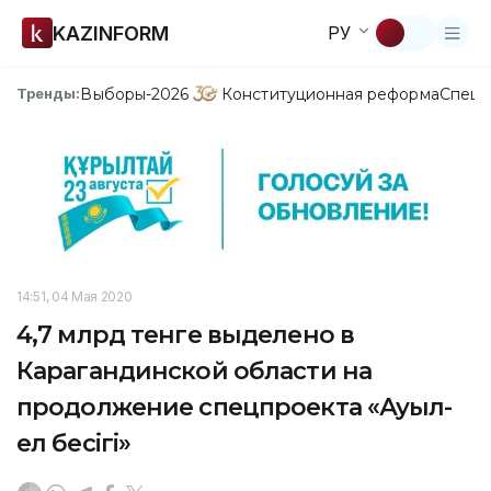
KAZINFORM
РУ
Выборы-2026
Конституционная реформа
Спецп
Тренды:
14:51, 04 Мая 2020
4,7 млрд тенге выделено в
Карагандинской области на
продолжение спецпроекта «Ауыл-
ел бесiгi»