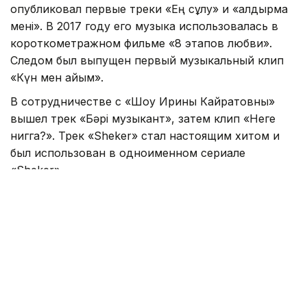
опубликовал первые треки «Ең сұлу» и «Қалдырма
мені». В 2017 году его музыка использовалась в
короткометражном фильме «8 этапов любви».
Следом был выпущен первый музыкальный клип
«Күн мен айым».
В сотрудничестве с «Шоу Ирины Кайратовны»
вышел трек «Бәрі музыкант», затем клип «Неге
нигга?». Трек «Sheker» стал настоящим хитом и
был использован в одноименном сериале
«Sheker».
В 2019 году вышел дебютный сборник синглов
«TBRN». В 2020 году Дархан выпустил несколько
синглов, принял участие в альбоме дуэта Кисло-
Сладкий & Bonah с треком «Кадилакта», а также в
серии роликов «Өzen», посвященной юбилею
Абая.
В 2021 году Darkhan Juzz вошел в список 30