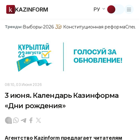
KAZINFORM
РУ
Выборы-2026
Конституционная реформа
Спецп
Тренды:
08:10, 03 Июня 2026
3 июня. Календарь Казинформа
«Дни рождения»
Агентство Kazinform предлагает читателям