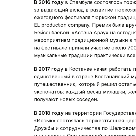
В 2016 году
в Стамбуле состоялось тор
за выдающий вклад в развитие тюркояз
ежегодного фестиваля тюркской традиц
EL production company. Премия была вр
Бейсенбаевой. «Астана Арқау» на сегод
мероприятием традиционной музыки в т
на фестивале приняли участие около 70
музыкальные традиции практически все
В 2017 году
в Костанае начал работать 
единственный в стране Костанайский м
путешественник, который решил остатьс
экспонатов: каждый месяц милашки, же
получают новых соседей.
В 2018 году
на территории Государствен
«Иссык» состоялась торжественная цере
Дружбы и сотрудничества по Шелковом
и проведено Организацией экономическ