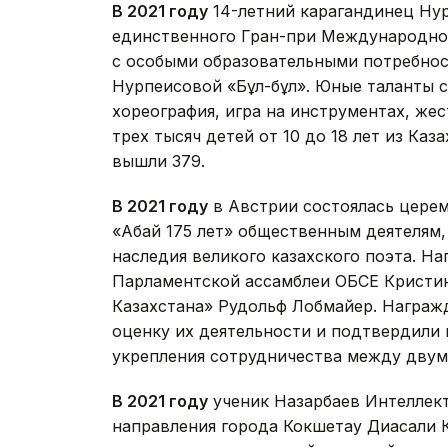
В 2021 году
14-летний карагандинец Нур
единственного Гран-при Международного
с особыми образовательными потребно
Нурпеисовой «Бұл-бұл». Юные таланты с
хореография, игра на инструментах, жес
трех тысяч детей от 10 до 18 лет из Каз
вышли 379.
В 2021 году
в Австрии состоялась цере
«Абай 175 лет» общественным деятелям
наследия великого казахского поэта. Н
Парламентской ассамблеи ОБСЕ Кристин
Казахстана» Рудольф Лобмайер. Награж
оценку их деятельности и подтвердили
укрепления сотрудничества между двум
В 2021 году
ученик Назарбаев Интеллек
направления города Кокшетау Диасали 