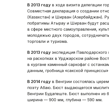
В 2013 году
в ходе визита делегации го
Совместная декларация о создании от
(Казахстан) и Ширван (Азербайджан). Р
побратимы Атырау и Ширван будут рас
в сфере местного самоуправления, куль
молодежью двух городов, сотрудничать
торговли и туризма.
В 2013 году
экспедиция Павлодарского г
на раскопках в Урджарском районе Вос
в кургане каменный саркофаг с останк
данным, гробница «сакской принцессы» д
В 2014 году
в Венгрии состоялась церем
поэту Абаю. Бюст выдающегося мыслите
Венгрии Будапеште. Бюст выполнен из б
ширина — 900 мм, глубина — 590 мм.