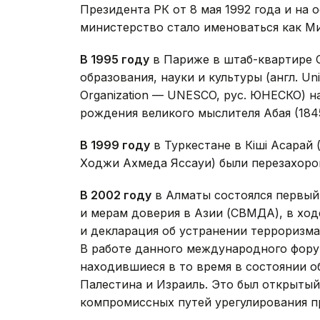
Президента РК от 8 мая 1992 года и на
министерство стало именоваться как М
В 1995 году
в Париже в штаб-квартире 
образования, науки и культуры (англ. Unite
Organization — UNESCO, рус. ЮНЕСКО) н
рождения великого мыслителя Абая (184
В 1999 году
в Туркестане в Кіші Ақсара
Ходжи Ахмеда Яссауи) были перезахорон
В 2002 году
в Алматы состоялся первы
и мерам доверия в Азии (СВМДА), в хо
и декларация об устранении терроризм
В работе данного международного фору
находившиеся в то время в состоянии о
Палестина и Израиль. Это был открытый
компромиссных путей урегулирования п