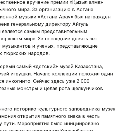
жественное вручение премии «Қызыл алма»
ычного мира. За организацию в Астане
ионной музыки «Астана Арқау» был награжден
учена генеральному директору Айгуль
ня является самым представительным
юркском мире. За последние девять лет
0 музыкантов и ученых, представляющие
х тюркских народов.
первый самый «детский» музей Казахстана,
узей игрушки. Начало коллекции положил один
я инкогнито. Сейчас здесь уже 2 000
лезные монстры и целая рота щелкунчиков
ного историко-культурного заповедника-музея
мония открытия памятного знака в честь
у пути. Мероприятие было инициировано
ого развития провинции Кёнсанбук-до