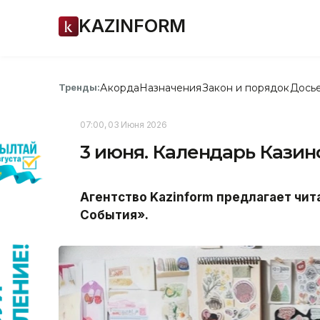
KAZINFORM
Акорда
Назначения
Закон и порядок
Дось
Тренды:
07:00, 03 Июня 2026
3 июня. Календарь Кази
Агентство Kazinform предлагает чи
События».