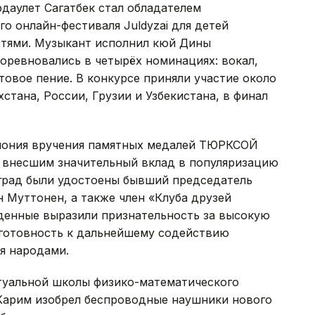
даулет Сагатбек стал обладателем
 онлайн-фестиваля Juldyzai для детей
стями. Музыкант исполнил кюй Дины
оревновались в четырёх номинациях: вокал,
товое пение. В конкурсе приняли участие около
ахстана, России, Грузии и Узбекистана, в финал
мония вручения памятных медалей ТЮРКСОЙ
, внесшим значительный вклад в популяризацию
аград были удостоены бывший председатель
 Муттонен, а также член «Клуба друзей
денные выразили признательность за высокую
 готовность к дальнейшему содействию
я народами.
туальной школы физико-математического
Карим изобрел беспроводные наушники нового