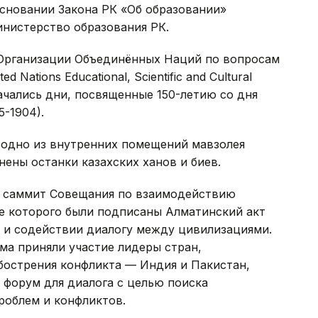
 основании Закона РК «Об образовании»
инистерство образования РК.
Организации Объединённых Наций по вопросам
d Nations Educational, Scientific and Cultural
ачались дни, посвященные 150-летию со дня
5-1904).
й (одно из внутренних помещений мавзолея
ены останки казахских ханов и биев.
й саммит Совещания по взаимодействию
де которого были подписаны Алматинский акт
а и содействии диалогу между цивилизациями.
ма приняли участие лидеры стран,
бострения конфликта — Индия и Пакистан,
 форум для диалога с целью поиска
роблем и конфликтов.