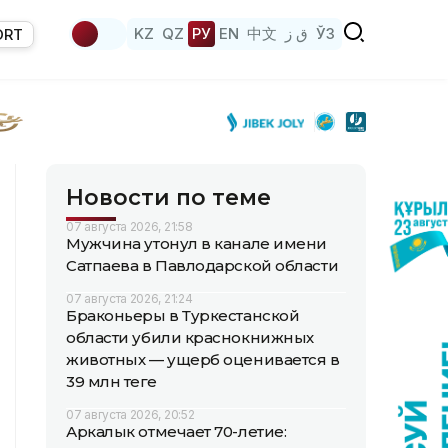
KZ
QZ
РУ
EN
中文
ق ز
ЎЗ
ORT
Новости по теме
07 августа 2026, 21:58
Мужчина утонул в канале имени
Сатпаева в Павлодарской области
07 августа 2026, 21:24
Браконьеры в Туркестанской
области убили краснокнижных
животных — ущерб оценивается в
39 млн теңге
07 августа 2026, 20:52
Аркалык отмечает 70-летие: