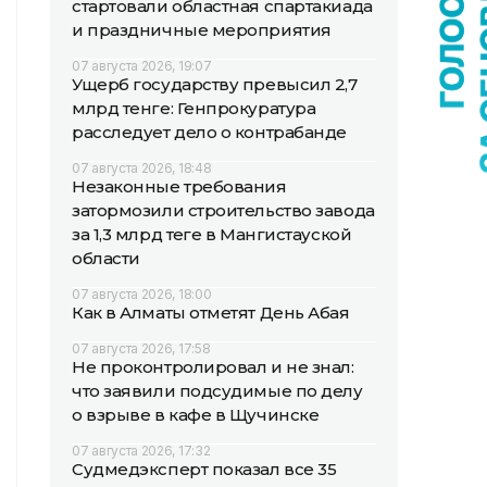
стартовали областная спартакиада
и праздничные мероприятия
07 августа 2026, 19:07
Ущерб государству превысил 2,7
млрд тенге: Генпрокуратура
расследует дело о контрабанде
07 августа 2026, 18:48
Незаконные требования
затормозили строительство завода
за 1,3 млрд теңге в Мангистауской
области
07 августа 2026, 18:00
Как в Алматы отметят День Абая
07 августа 2026, 17:58
Не проконтролировал и не знал:
что заявили подсудимые по делу
о взрыве в кафе в Щучинске
07 августа 2026, 17:32
Судмедэксперт показал все 35