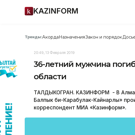
KAZINFORM
Акорда
Назначения
Закон и порядок
Дось
Тренды:
20:49, 13 Февраля 2019
36-летний мужчина погиб
области
ТАЛДЫКОГРАН. КАЗИНФОРМ ­ - В Алмат
Балпык би-Карабулак-Кайнарлы» про
корреспондент МИА «Казинформ».