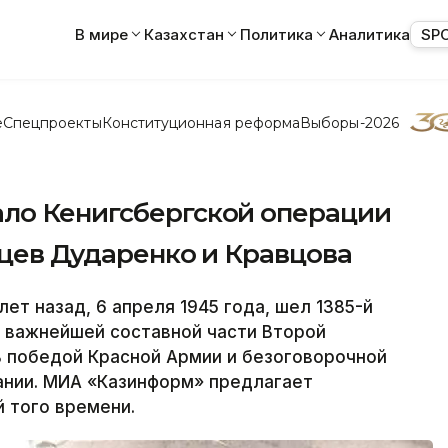
В мире
Казахстан
Политика
Аналитика
SP
е
Спецпроекты
Конституционная реформа
Выборы-2026
ло Кенигсбергской операции
нцев Дударенко и Кравцова
т назад, 6 апреля 1945 года, шел 1385-й
 важнейшей составной части Второй
ь победой Красной Армии и безоговорочной
ании. МИА «Казинформ» предлагает
 того времени.