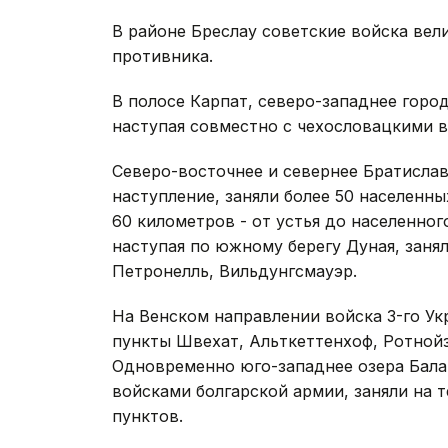
В районе Бреслау советские войска ве
противника.
В полосе Карпат, северо-западнее горо
наступая совместно с чехословацкими в
Северо-восточнее и севернее Братислав
наступление, заняли более 50 населенн
60 километров - от устья до населенно
наступая по южному берегу Дуная, заня
Петронелль, Вильдунгсмауэр.
На Венском направлении войска 3-го Ук
пункты Швехат, Альткеттенхоф, Ротной
Одновременно юго-западнее озера Балат
войсками болгарской армии, заняли на 
пунктов.