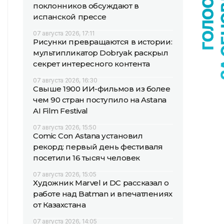
поклонников обсуждают в
испанской прессе
07 августа 2026, 17:11
Рисунки превращаются в истории:
мультипликатор Dobryak раскрыл
секрет интересного контента
07 августа 2026, 16:30
Свыше 1900 ИИ-фильмов из более
чем 90 стран поступило на Astana
AI Film Festival
07 августа 2026, 15:50
Comic Con Astana установил
рекорд: первый день фестиваля
посетили 16 тысяч человек
07 августа 2026, 15:05
Художник Marvel и DC рассказал о
работе над Batman и впечатлениях
от Казахстана
07 августа 2026, 14:05