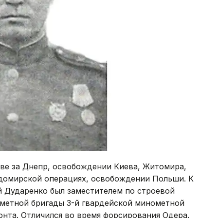
тве за Днепр, освобождении Киева, Житомира,
домирской операциях, освобождении Польши. К
й Дударенко был заместителем по строевой
ометной бригады 3-й гвардейской минометной
онта. Отличился во время форсирования Одера.