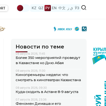
KZ
QZ
РУ
EN
中文
ق ز
ЎЗ
ORT
Новости по теме
08 августа 2026, 11:45
Более 350 мероприятий проведут
в Казахстане ко Дню Абая
08 августа 2026, 11:30
Кинопремьеры недели: что
смотреть в кинотеатрах Казахстана
08 августа 2026, 09:30
Куда сходить в Астане 8-9 августа
07 августа 2026, 23:36
Феномен Димаша и его