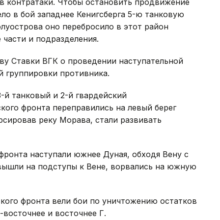
 в контратаки. Чтобы остановить продвижение
ло в бой западнее Кенигсберга 5-ю танковую
олуострова оно перебросило в этот район
 части и подразделения.
иву Ставки ВГК о проведении наступательной
й группировки противника.
3-й танковый и 2-й гвардейский
кого фронта переправились на левый берег
орсировав реку Морава, стали развивать
 фронта наступали южнее Дуная, обходя Вену с
 вышли на подступы к Вене, ворвались на южную
сского фронта вели бои по уничтожению остатков
восточнее и восточнее Г.