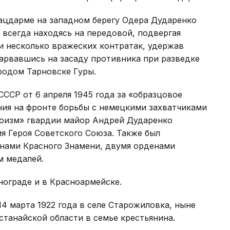
плацдарме на западном берегу Одера Дударенко
 всегда находясь на передовой, подвергая
и несколько вражеских контратак, удержав
нарвавшись на засаду противника при разведке
родом Тарновске Гуры.
ССР от 6 апреля 1945 года за «образцовое
ия на фронте борьбы с немецкими захватчиками
роизм» гвардии майор Андрей Дударенко
я Героя Советского Союза. Также был
нами Красного Знамени, двумя орденами
м медалей.
нограде и в Красноармейске.
4 марта 1922 года в селе Старожиловка, ныне
танайской области в семье крестьянина.