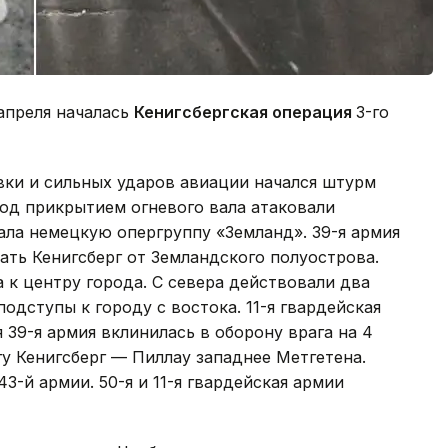
апреля началась
Кенигсбергская операция
3-го
ки и сильных ударов авиации начался штурм
под прикрытием огневого вала атаковали
вала немецкую опергруппу «Земланд». 39-я армия
ать Кенигсберг от Земландского полуострова.
 к центру города. С севера действовали два
подступы к городу с востока. 11-я гвардейская
я 39-я армия вклинилась в оборону врага на 4
у Кенигсберг — Пиллау западнее Метгетена.
3-й армии. 50-я и 11-я гвардейская армии