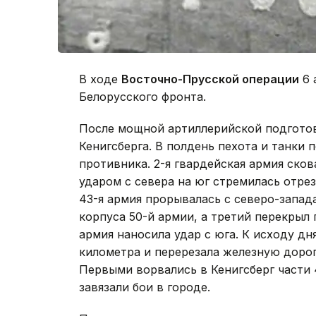
В ходе
Восточно-Прусской операции
6 
Белорусского фронта.
После мощной артиллерийской подготов
Кенигсберга. В полдень пехота и танки 
противника. 2-я гвардейская армия ско
ударом с севера на юг стремилась отрез
43-я армия прорывалась с северо-запада
корпуса 50-й армии, а третий перекрыл 
армия наносила удар с юга. К исходу дн
километра и перерезала железную дорог
Первыми ворвались в Кенигсберг части 4
завязали бои в городе.