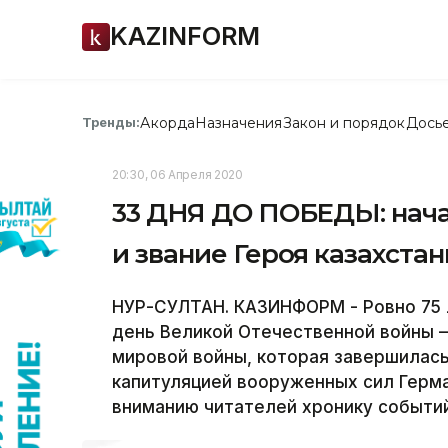
KAZINFORM
Акорда
Назначения
Закон и порядок
Дось
Тренды:
20:30, 06 Апреля 2020
33 ДНЯ ДО ПОБЕДЫ: нача
и звание Героя казахста
НУР-СУЛТАН. КАЗИНФОРМ - Ровно 75 ле
день Великой Отечественной войны –
мировой войны, которая завершилас
капитуляцией вооруженных сил Герм
вниманию читателей хронику событий