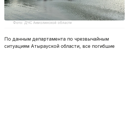
Фото: ДЧС Акмолинской области
По данным департамента по чрезвычайным
ситуациям Атырауской области, все погибшие
купались в несанкционированных местах.
Согласно постановлению акимата Атырауской
области, принятому в декабре 2025 года,
в регионе должно было функционировать 11
официальных пляжей. Однако после проверки
пляжей и обследования дна водоемов часть
из них была исключена из списка из-за
несоответствия установленным требованиям.
— В городе работают официальные пляжи
«Малибу», а также пляжи в селах