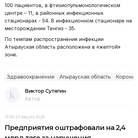
100 пациентов, в фтизиопульмонологическом
центре – 11, в районных инфекционных
стационарах - 54. В инфекционном стационаре на
месторождении Тенгиз - 35.
По темпам распространения инфекции
Атырауская область расположена в «желтой»
зоне.
Здравоохранение
Атырауская область
Коронав
Виктор Сутягин
Автор
13:30, 07 Августа 2026
Предприятия оштрафовали на 2,4
млрд теңге за нарушения