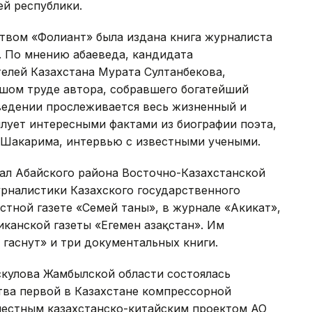
й республики.
твом «Фолиант» была издана книга журналиста
. По мнению абаеведа, кандидата
телей Казахстана Мурата Султанбекова,
ьшом труде автора, собравшего богатейший
ведении прослеживается весь жизненный и
илует интересными фактами из биографии поэта,
 Шакарима, интервью с известными учеными.
ал Абайского района Восточно-Казахстанской
урналистики Казахского государственного
астной газете «Семей таны», в журнале «Акикат»,
анской газеты «Егемен Қазақстан». Им
 гаснут» и три документальных книги.
скулова Жамбылской области состоялась
тва первой в Казахстане компрессорной
вместным казахстанско-китайским проектом АО