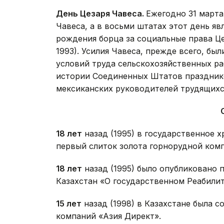
День Цезаря Чавеса.
Ежегодно 31 марта
Чавеса, а в восьми штатах этот день я
рождения борца за социальные права Цез
1993). Усилия Чавеса, прежде всего, бы
условий труда сельскохозяйственных ра
истории Соединенных Штатов празднико
мексиканских руководителей трудящихс
1
8 лет
назад (1995) в государственное 
первый слиток золота горнорудной ком
1
8 лет
назад (1995) было опубликовано 
Казахстан «О государственном Реабилит
1
5 лет
назад (1998) в Казахстане была 
компаний «Азия Директ».