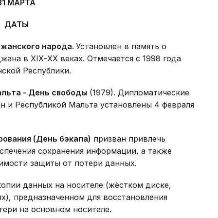
31 МАРТА
ДАТЫ
джанского народа.
Установлен в память о
жана в ХIХ-ХХ веках. Отмечается с 1998 года
нской Республики.
льта - День свободы
(1979). Дипломатические
н и Республикой Мальта установлены 4 февраля
ования (День бэкапа)
призван привлечь
спечения сохранения информации, а также
имости защиты от потери данных.
копии данных на носителе (жёстком диске,
ях), предназначенном для восстановления
тери на основном носителе.