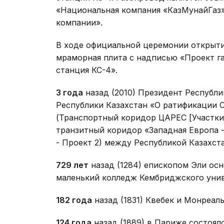
«Национальная компания «КазМунайГаз»
компании».
В ходе официальной церемонии открыти
мраморная плита с надписью «Проект га
станция КС-4».
3 года
назад (2010) Президент Республи
Республики Казахстан «О ратификации 
(Транспортный коридор ЦАРЕС [Участк
транзитный коридор «Западная Европа 
- Проект 2) между Республикой Казахст
729 лет
назад (1284) епископом Эли ос
маленький колледж Кембриджского унив
182 года
назад (1831) Квебек и Монреал
12
4 года
назад (1889) в Париже состоя