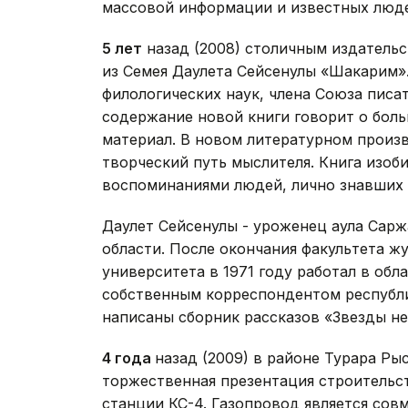
массовой информации и известных люде
5 лет
назад (2008) столичным издательс
из Семея Даулета Сейсенулы «Шакарим»
филологических наук, члена Союза писа
содержание новой книги говорит о бол
материал. В новом литературном произ
творческий путь мыслителя. Книга изоб
воспоминаниями людей, лично знавших
Даулет Сейсенулы - уроженец аула Сарж
области. После окончания факультета ж
университета в 1971 году работал в обл
собственным корреспондентом республик
написаны сборник рассказов «Звезды не
4 года
назад (2009) в районе Турара Ры
торжественная презентация строительс
станции КС-4. Газопровод является со