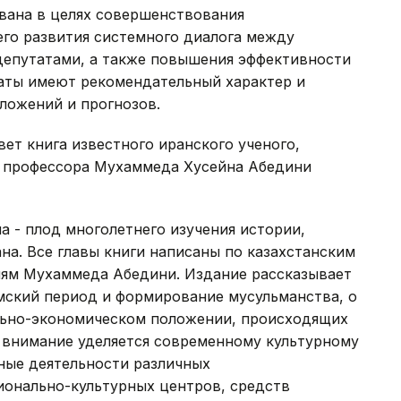
вана в целях совершенствования
его развития системного диалога между
депутатами, а также повышения эффективности
аты имеют рекомендательный характер и
ложений и прогнозов.
вет книга известного иранского ученого,
, профессора Мухаммеда Хусейна Абедини
а - плод многолетнего изучения истории,
на. Все главы книги написаны по казахстанским
иям Мухаммеда Абедини. Издание рассказывает
мский период и формирование мусульманства, о
льно-экономическом положении, происходящих
е внимание уделяется современному культурному
ные деятельности различных
ионально-культурных центров, средств