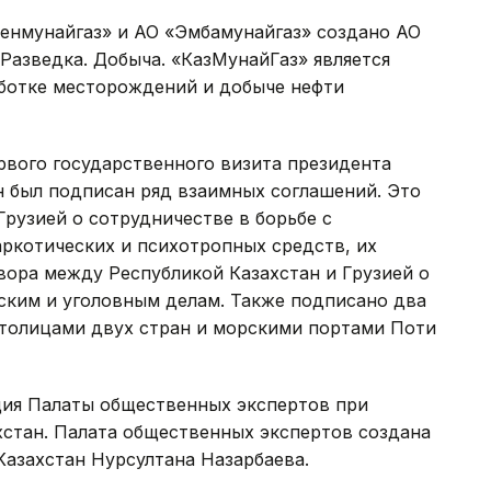
зенмунайгаз» и АО «Эмбамунайгаз» создано АО
«Разведка. Добыча. «КазМунайГаз» является
аботке месторождений и добыче нефти
ервого государственного визита президента
н был подписан ряд взаимных соглашений. Это
рузией о сотрудничестве в борьбе с
ркотических и психотропных средств, их
вора между Республикой Казахстан и Грузией о
ким и уголовным делам. Также подписано два
толицами двух стран и морскими портами Поти
ция Палаты общественных экспертов при
стан. Палата общественных экспертов создана
Казахстан Нурсултана Назарбаева.