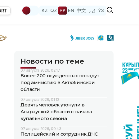
KZ
QZ
РУ
EN
中文
ق ز
ЎЗ
ORT
Новости по теме
07 августа 2026, 02:17
Более 200 осужденных попадут
под амнистию в Актюбинской
области
07 августа 2026, 01:12
Девять человек утонули в
Атырауской области с начала
купального сезона
07 августа 2026, 00:43
Полицейский и сотрудник ДЧС