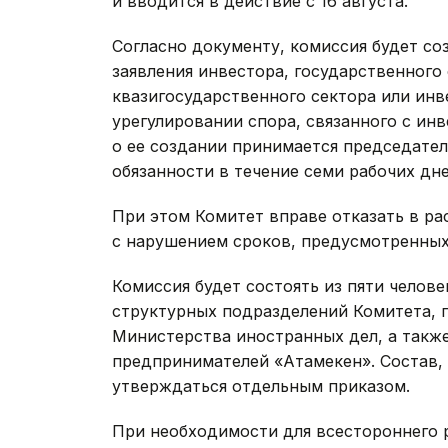
и вводится в действие с 16 августа.
Согласно документу, комиссия будет со
заявления инвестора, государственного 
квазигосударственного сектора или ин
урегулировании спора, связанного с ин
о ее создании принимается председате
обязанности в течение семи рабочих дне
При этом Комитет вправе отказать в ра
с нарушением сроков, предусмотренны
Комиссия будет состоять из пяти челове
структурных подразделений Комитета, 
Министерства иностранных дел, а такж
предпринимателей «Атамекен». Состав, 
утверждаться отдельным приказом.
При необходимости для всестороннего 