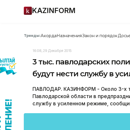
KAZINFORM
Акорда
Назначения
Закон и порядок
Дось
Тренды:
16:08, 29 Декабря 2015
3 тыс. павлодарских пол
будут нести службу в у
ПАВЛОДАР. КАЗИНФОРМ - Около 3-х т
Павлодарской области в предпраздни
службу в усиленном режиме, сообщи