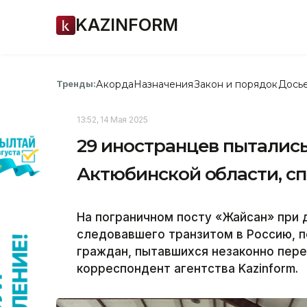
KAZINFORM
Акорда
Назначения
Закон и порядок
Дось
Тренды:
13:52, 14 Мая 2025
29 иностранцев пытались
Актюбинской области, сп
На пограничном посту «Жайсан» при 
следовавшего транзитом в Россию, 
граждан, пытавшихся незаконно пере
корреспондент агентства Kazinform.