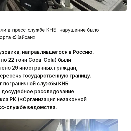
или в пресс-службе КНБ, нарушение было
орта «Жайсан».
узовика, направлявшегося в Россию,
ло 22 тонн Coca-Cola) были
ено 29 иностранных граждан,
ересечь государственную границу.
т пограничной службы КНБ
л досудебное расследование
екса РК («Организация незаконной
сс-службе ведомства.