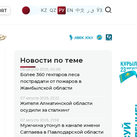
KZ
QZ
РУ
EN
中文
ق ز
ЎЗ
ORT
Новости по теме
08 августа 2026, 00:48
Более 360 гектаров леса
пострадали от пожаров в
Жамбылской области
07 августа 2026, 22:22
Жителя Алматинской области
осудили за сталкинг
07 августа 2026, 21:58
Мужчина утонул в канале имени
Сатпаева в Павлодарской области