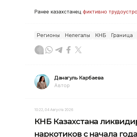
Ранее казахстанец
фиктивно трудоустр
Регионы
Нелегалы
КНБ
Граница
Данагуль Карбаева
Автор
10:22, 04 Августа 2026
КНБ Казахстана ликвиди
наркотиков с начала год