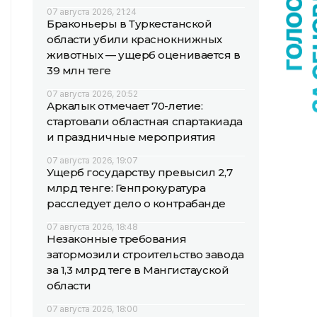
07 августа 2026, 21:24
Браконьеры в Туркестанской
области убили краснокнижных
животных — ущерб оценивается в
39 млн теңге
07 августа 2026, 20:52
Аркалык отмечает 70-летие:
стартовали областная спартакиада
и праздничные мероприятия
07 августа 2026, 19:07
Ущерб государству превысил 2,7
млрд тенге: Генпрокуратура
расследует дело о контрабанде
07 августа 2026, 18:48
Незаконные требования
затормозили строительство завода
за 1,3 млрд теңге в Мангистауской
области
07 августа 2026, 18:00