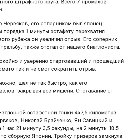
дного штрафного круга. Всего 7 промахов
и.
р Червяков, его соперником был японец
 порядка 1 минуты эстафету перехватил
вого рубежа он увеличил отрыв. Его соперник
трельбу, также отстал от нашего биатлониста.
покойно и уверенно стартовавший и прошедший
мато так и не смог сократить отрыв.
ожно, шел не так быстро, как его
валов, закрывая все мишени. Отставание от
атлонной эстафетной гонки 4х7,5 километра
ервяков, Николай Брайченко, Ян Савицкий и
 час 21 минуту 3,5 секунды, на 2 минуты 18,5
то сборную Японии. Тройку призеров замкнула