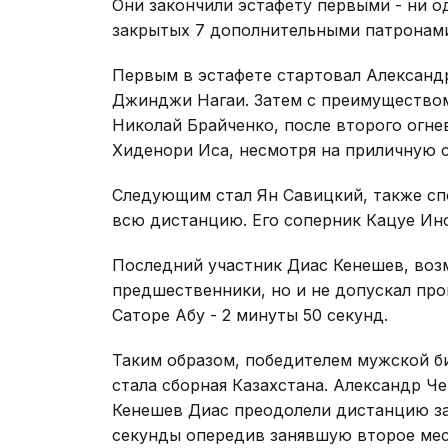
Они закончили эстафету первыми - ни о
закрытых 7 дополнительными патронам
Первым в эстафете стартовал Александ
Джинджи Нагаи. Затем с преимуществом
Николай Брайченко, после второго огне
Хиденори Иса, несмотря на приличную с
Следующим стал Ян Савицкий, также с
всю дистанцию. Его соперник Кацуе Ино
Последний участник Диас Кенешев, возм
предшественники, но и не допускал про
Саторе Абу - 2 минуты 50 секунд.
Таким образом, победителем мужской би
стала сборная Казахстана. Александр Ч
Кенешев Диас преодолели дистанцию за 1
секунды опередив занявшую второе мес