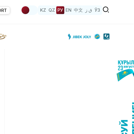
KZ
QZ
РУ
EN
中文
ق ز
ЎЗ
ORT