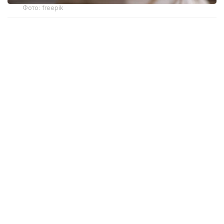
Фото: freepik
Новый механизм обеспечения разработан
Министерством здравоохранения. Об этом
сообщила и. о. директора департамента охраны
здоровья матери и ребенка МЗ РК Жанар Садуова.
Ранее слуховые аппараты предоставлялись
в рамках социальной защиты только отдельным
категориям граждан с инвалидностью вследствие
тяжелых нарушений слуха. После внесения
изменений в законодательство право на такую
помощь получили более широкие категории
пациентов, которым слухопротезирование
необходимо по заключению врача-сурдолога.
— Главная задача — обеспечить
своевременную помощь людям
с нарушением слуха. Раннее начало