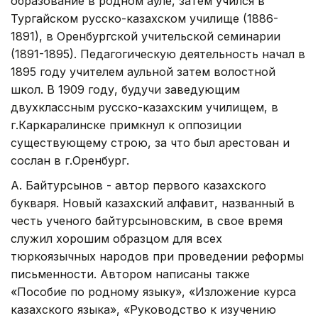
образование в родном ауле, затем учился в
Тургайском русско-казахском училище (1886-
1891), в Оренбургской учительской семинарии
(1891-1895). Педагогическую деятельность начал в
1895 году учителем аульной затем волостной
школ. В 1909 году, будучи заведующим
двухклассным русско-казахским училищем, в
г.Каркаралинске примкнул к оппозиции
существующему строю, за что был арестован и
сослан в г.Оренбург.
А. Байтурсынов - автор первого казахского
букваря. Новый казахский алфавит, названный в
честь ученого байтурсыновским, в свое время
служил хорошим образцом для всех
тюркоязычных народов при проведении реформы
письменности. Автором написаны также
«Пособие по родному языку», «Изложение курса
казахского языка», «Руководство к изучению