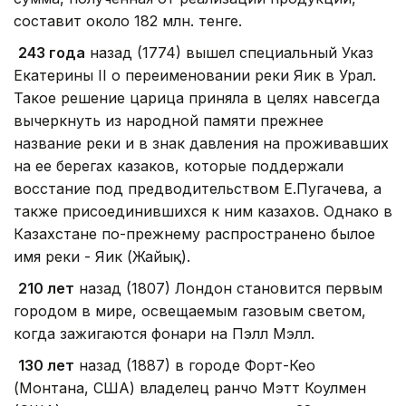
составит около 182 млн. тенге.
243 года
назад (1774) вышел специальный Указ
Екатерины II о переименовании реки Яик в Урал.
Такое решение царица приняла в целях навсегда
вычеркнуть из народной памяти прежнее
название реки и в знак давления на проживавших
на ее берегах казаков, которые поддержали
восстание под предводительством Е.Пугачева, а
также присоединившихся к ним казахов. Однако в
Казахстане по-прежнему распространено былое
имя реки - Яик (Жайық).
210 лет
назад (1807) Лондон становится первым
городом в мире, освещаемым газовым светом,
когда зажигаются фонари на Пэлл Мэлл.
130 лет
назад (1887) в городе Форт-Кео
(Монтана, США) владелец ранчо Мэтт Коулмен