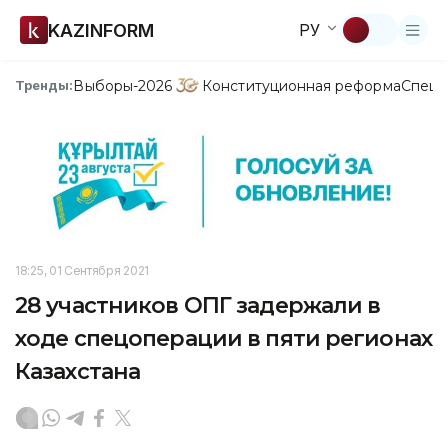
KAZINFORM
РУ
Выборы-2026
Конституционная реформа
Спецп
Тренды:
18:25, 01 Сентября 2021
28 участников ОПГ задержали в
ходе спецоперации в пяти регионах
Казахстана