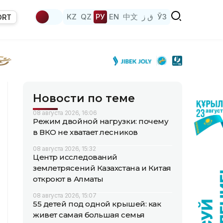
KZ
QZ
РУ
EN
中文
ق ز
ЎЗ
ORT
Новости по теме
08 августа 2026, 16:06
Режим двойной нагрузки: почему
в ВКО не хватает лесников
08 августа 2026, 15:32
Центр исследований
землетрясений Казахстана и Китая
откроют в Алматы
08 августа 2026, 15:07
55 детей под одной крышей: как
живет самая большая семья