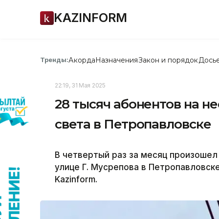
KAZINFORM
Акорда
Назначения
Закон и порядок
Дось
Тренды:
22:19, 31 Мая 2025
28 тысяч абонентов на не
света в Петропавловске
В четвертый раз за месяц произоше
улице Г. Мусрепова в Петропавловск
Kazinform.