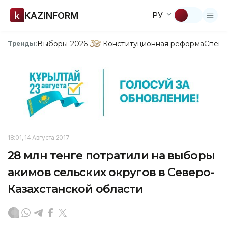
KAZINFORM
РУ
Выборы-2026
Конституционная реформа
Спецп
Тренды:
18:01, 14 Августа 2017
28 млн тенге потратили на выборы
акимов сельских округов в Северо-
Казахстанской области