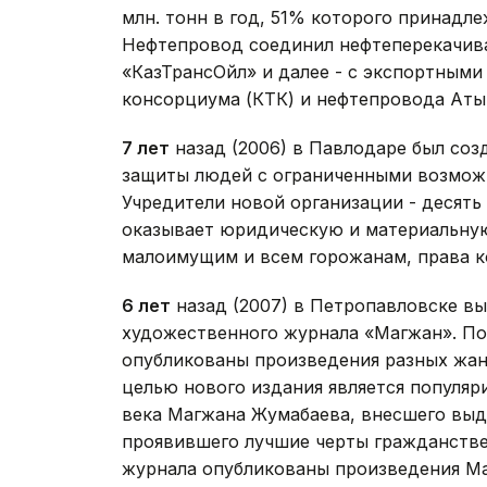
млн. тонн в год, 51% которого принадл
Нефтепровод соединил нефтеперекачив
«КазТрансОйл» и далее - с экспортным
консорциума (КТК) и нефтепровода Аты
7 лет
назад (2006) в Павлодаре был со
защиты людей с ограниченными возможн
Учредители новой организации - десят
оказывает юридическую и материальну
малоимущим и всем горожанам, права к
6 лет
назад (2007) в Петропавловске вы
художественного журнала «Магжан». По
опубликованы произведения разных жанр
целью нового издания является популяр
века Магжана Жумабаева, внесшего выд
проявившего лучшие черты гражданстве
журнала опубликованы произведения Маг