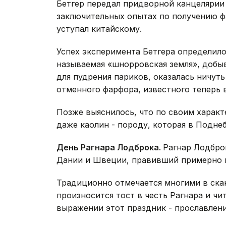
Бетгер передал придворной канцелярии 
заключительных опытах по получению ф
уступал китайскому.
Успех эксперимента Бетгера определило
называемая «шнорровская земля», добы
для пудрения париков, оказалась ничут
отменного фарфора, известного теперь 
Позже выяснилось, что по своим харак
даже каолин - породу, которая в Подне
День Рагнара Лодброка.
Рагнар Лодбро
Дании и Швеции, правивший примерно в V
Традиционно отмечается многими в скан
произносится тост в честь Рагнара и чи
выражении этот праздник - прославлени