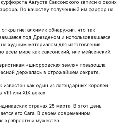
курфюрста Aвгуста Саксонского записи о своих
арфора. По качеству полученный им фарфор не
 открытие: алхимик обнаружил, что так
вавшаяся под Дрезденом и использовавшаяся
ь не худшим материалом для изготовления
во всем мире как саксонский, или мейсенский.
теристикам «шнорровская земля» превзошла
бесной держалась в строжайшем секрете.
к известен как один из легендарных королей
III или XIX веках.
динавских странах 28 марта. В этот день
тается его Сага. В своем современном
е храбрости и мужества.