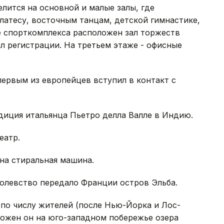
лится на основной и малые залы, где
илатесу, восточным танцам, детской гимнастике,
 спорткомплекса расположен зал торжеств
ал регистрации. На третьем этаже - офисные
первым из европейцев вступил в контакт с
диция итальянца Пьетро делла Валле в Индию.
еатр.
на стиральная машина.
ролевство передало Франции остров Эльба.
 по числу жителей (после Нью-Йорка и Лос-
ложен он на юго-западном побережье озера