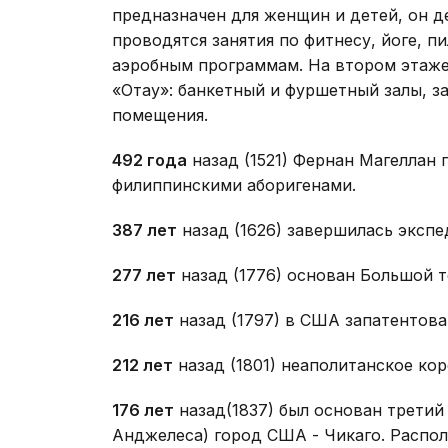
предназначен для женщин и детей, он де
проводятся занятия по фитнесу, йоге, п
аэробным программам. На втором этаже
«Отау»: банкетный и фуршетный залы, з
помещения.
492 года
назад (1521) Фернан Магеллан 
филиппинскими аборигенами.
387 лет
назад (1626) завершилась экспе
277 лет
назад (1776) основан Большой т
216 лет
назад (1797) в США запатентова
212 лет
назад (1801) неаполитанское ко
176 лет
назад(1837) был основан третий
Анджелеса) город США - Чикаго. Распо