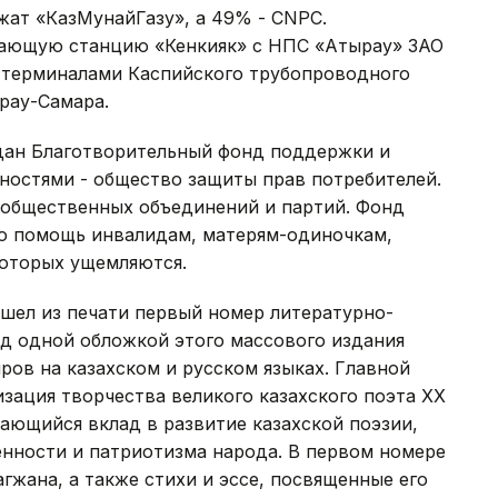
ежат «КазМунайГазу», а 49% - CNPC.
ающую станцию «Кенкияк» с НПС «Атырау» ЗАО
и терминалами Каспийского трубопроводного
рау-Самара.
здан Благотворительный фонд поддержки и
остями - общество защиты прав потребителей.
ь общественных объединений и партий. Фонд
ю помощь инвалидам, матерям-одиночкам,
оторых ущемляются.
шел из печати первый номер литературно-
д одной обложкой этого массового издания
ов на казахском и русском языках. Главной
изация творчества великого казахского поэта ХХ
ающийся вклад в развитие казахской поэзии,
нности и патриотизма народа. В первом номере
жана, а также стихи и эссе, посвященные его