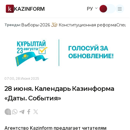
KAZINFORM
РУ
Выборы-2026
Конституционная реформа
Спецп
Тренды:
07:00, 28 Июня 2025
28 июня. Календарь Казинформа
«Даты. События»
Агентство Kazinform предлагает читателям