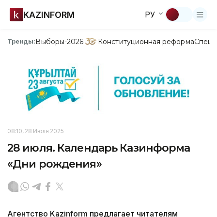
KAZINFORM
РУ
Выборы-2026
Конституционная реформа
Спецп
Тренды:
08:10, 28 Июля 2025
28 июля. Календарь Казинформа
«Дни рождения»
Агентство Kazinform предлагает читателям