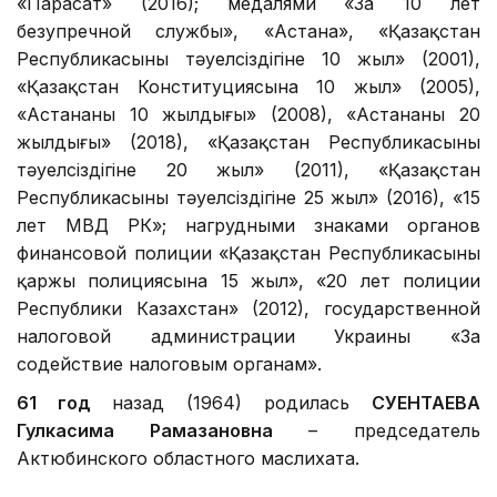
«Парасат» (2016); медалями «За 10 лет
безупречной службы», «Астана», «Қазақстан
Республикасының тәуелсіздігіне 10 жыл» (2001),
«Қазақстан Конституциясына 10 жыл» (2005),
«Астананың 10 жылдығы» (2008), «Астананың 20
жылдығы» (2018), «Қазақстан Республикасының
тәуелсіздігіне 20 жыл» (2011), «Қазақстан
Республикасының тәуелсіздігіне 25 жыл» (2016), «15
лет МВД РК»; нагрудными знаками органов
финансовой полиции «Қазақстан Республикасының
қаржы полициясына 15 жыл», «20 лет полиции
Республики Казахстан» (2012), государственной
налоговой администрации Украины «За
содействие налоговым органам».
61 год
назад (1964) родилась
СУЕНТАЕВА
Гулкасима Рамазановна
– председатель
Актюбинского областного маслихата.