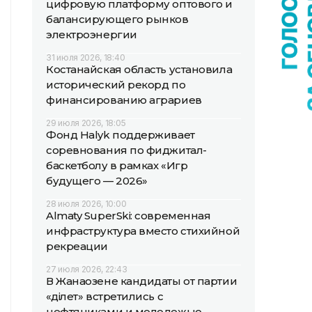
цифровую платформу оптового и
балансирующего рынков
электроэнергии
31 июля 2026, 18:40
Костанайская область установила
исторический рекорд по
финансированию аграриев
29 июля 2026, 18:05
Фонд Halyk поддерживает
соревнования по фиджитал-
баскетболу в рамках «Игр
будущего — 2026»
28 июля 2026, 10:00
Almaty SuperSki: современная
инфраструктура вместо стихийной
рекреации
27 июля 2026, 22:43
В Жанаозене кандидаты от партии
«Әділет» встретились с
нефтяниками и молодежью