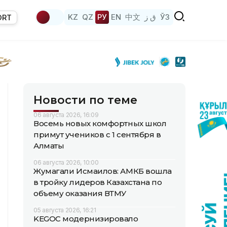
KZ
QZ
РУ
EN
中文
ق ز
ЎЗ
ORT
Новости по теме
06 августа 2026, 16:09
Восемь новых комфортных школ
примут учеников с 1 сентября в
Алматы
06 августа 2026, 10:00
Жумагали Исмаилов: АМКБ вошла
в тройку лидеров Казахстана по
объему оказания ВТМУ
05 августа 2026, 16:21
KEGOC модернизировало