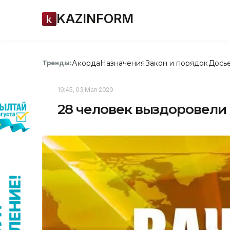
KAZINFORM
Акорда
Назначения
Закон и порядок
Дось
Тренды:
19:45, 03 Мая 2020
28 человек выздоровели