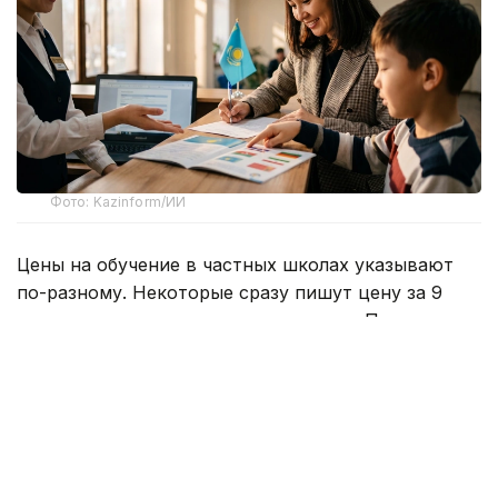
Фото: Kazinform/ИИ
Цены на обучение в частных школах указывают
по-разному. Некоторые сразу пишут цену за 9
месяцев, другие указывают за месяц. При этом,
дополнительно оплачивается вступительный
взнос, который может варьироваться в пределах
200-400 тысяч теңге. Также сверху предстоит
платить за питание, дополнительные кружки и так
называемые факультативы. Так что ограничиться
платой только за образовательную программу