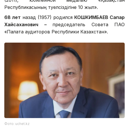
(2011); юбилейной медалью «Қазақстан
Республикасының тәуелсіздігіне 10 жыл».
68 лет
назад (1957) родился
КОШКИМБАЕВ Сапар
Хайсаханович –
председатель Совета ПАО
«Палата аудиторов Республики Казахстан».
Фото: uchet.kz