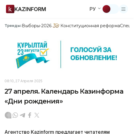
KAZINFORM
РУ
Выборы-2026
Конституционная реформа
Спецп
Тренды:
08:10, 27 Апреля 2025
27 апреля. Календарь Казинформа
«Дни рождения»
Агентство Kazinform предлагает читателям