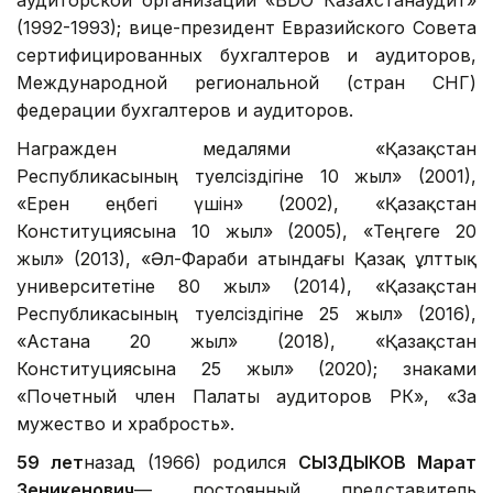
(1992-1993); вице-президент Евразийского Совета
сертифицированных бухгалтеров и аудиторов,
Международной региональной (стран СНГ)
федерации бухгалтеров и аудиторов.
Награжден медалями «Қазақстан
Республикасының тәуелсiздiгiне 10 жыл» (2001),
«Ерен еңбегі үшін» (2002), «Қазақстан
Конституциясына 10 жыл» (2005), «Теңгеге 20
жыл» (2013), «Әл-Фараби атындағы Қазақ ұлттық
университетіне 80 жыл» (2014), «Қазақстан
Республикасының тәуелсіздігіне 25 жыл» (2016),
«Астана 20 жыл» (2018), «Қазақстан
Конституциясына 25 жыл» (2020); знаками
«Почетный член Палаты аудиторов РК», «За
мужество и храбрость».
59 лет
назад (1966) родился
СЫЗДЫКОВ Марат
Зеникенович
— постоянный представитель