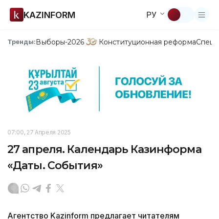
KAZINFORM
РУ
Выборы-2026
Конституционная реформа
Спецп
Тренды:
07:00, 27 Апреля 2025
27 апреля. Календарь Казинформа
«Даты. События»
Агентство Kazinform предлагает читателям