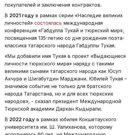
покупателей и заключения контрактов.
В
2021 году
в рамках серии «Наследие великих
личностей»
состоялась
международная
конференция «Габдулла Тукай и тюркский мир»,
посвященная 135-летию со дня рождения поэта-
классика татарского народа Габдуллы Тукая.
«Мы добавили имя Тукая в проект «Выдающиеся
личности тюркского мира» наряду с такими
великими сынами татарского народа как Юсуп
Акчура и Шигабутдин Марджани. Юбилей Тукая –
значимое событие не только для братского
народа Татарстана, но и для всех тюркских
народов», - сказал президент Международной
Тюркской академии Дархан Кыдырали.
В
2022 году
в рамках юбилея Кокшетауского
университета им. Ш. Уалиханова, которому
исполнилось 60 лет, на Международную