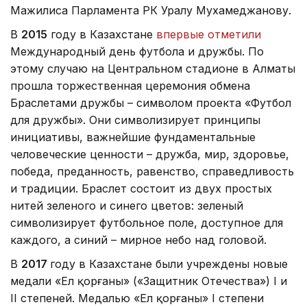
Мажилиса Парламента РК Уралу Мухамеджанову.
В
2015
году в Казахстане
впервые отметили
Международный день футбола и дружбы. По
этому случаю на Центральном стадионе в Алматы
прошла торжественная церемония обмена
Браслетами дружбы – символом проекта «Футбол
для дружбы». Они символизирует принципы
инициативы, важнейшие фундаментальные
человеческие ценности – дружба, мир, здоровье,
победа, преданность, равенство, справедливость
и традиции. Браслет состоит из двух простых
нитей зеленого и синего цветов: зеленый
символизирует футбольное поле, доступное для
каждого, а синий – мирное небо над головой.
В
2017
году в Казахстане были учреждены новые
медали «Ел қорғаны» («Защитник Отечества») І и
ІІ степеней. Медалью «Ел қорғаны» I степени