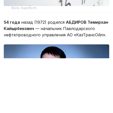
Фото: Kazinform
54 года
назад (1972) родился
АБДИРОВ Темирхан
Кайырбекович
— начальник Павлодарского
нефтепроводного управления АО «КазТрансОйл».
Фото: t.me/samrukazynaofficial