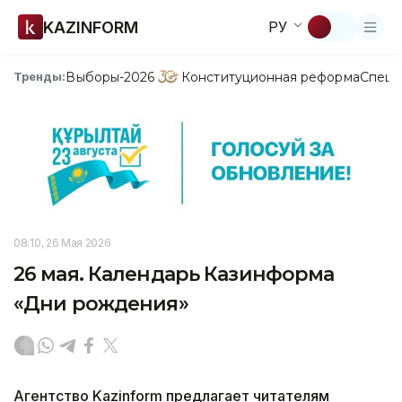
KAZINFORM
РУ
Выборы-2026
Конституционная реформа
Спецп
Тренды:
08:10, 26 Мая 2026
26 мая. Календарь Казинформа
«Дни рождения»
Агентство Kazinform предлагает читателям