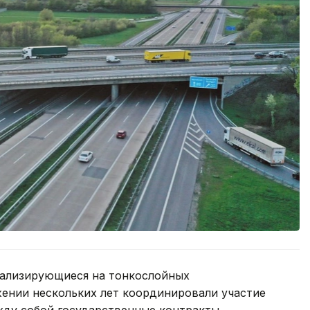
иализирующиеся на тонкослойных
жении нескольких лет координировали участие
жду собой государственные контракты