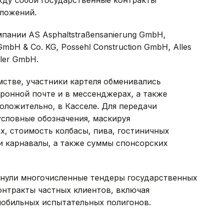
ложений.
пании AS Asphaltstraßensanierung GmbH,
GmbH & Co. KG, Possehl Construction GmbH, Alles
eler GmbH.
стве, участники картеля обменивались
онной почте и в мессенджерах, а также
оложительно, в Касселе. Для передачи
условные обозначения, маскируя
х, стоимость колбасы, пива, гостиничных
и карнавалы, а также суммы спонсорских
онули многочисленные тендеры государственных
контракты частных клиентов, включая
мобильных испытательных полигонов.