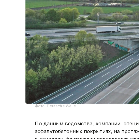
Фото: Deutsche Welle
По данным ведомства, компании, спец
асфальтобетонных покрытиях, на протя
в тендерах, фактически распределяя ме