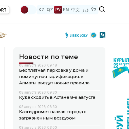
KZ
QZ
РУ
EN
中文
ق ز
ЎЗ
ORT
Новости по теме
08 августа 2026, 09:48
Бесплатная парковка у дома и
поминутная тарификация: в
Алматы введут новые правила
08 августа 2026, 09:30
Куда сходить в Астане 8-9 августа
08 августа 2026, 06:30
Казгидромет назвал города с
загрязненным воздухом
08 августа 2026, 03:00