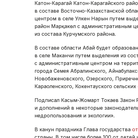
Катон-Карагай Катон-Карагайского райо
в составе Восточно-Казахстанской обла
центром в селе Улкен Нарын путем выде
район Марқакөл с административным це
из состава Курчумского района.
В составе области Абай будет образов
в селе Маканчи путем выделения из сос
с административным центром на террит
города Семея Абралинского, Айнабулакс
Новобаженовского, Озерского, Приречн
Караоленского, Кокентауского сельских
Подписал Касым-Жомарт Токаев Закон Р
и дополнений в некоторые законодател
недропользования и экологии».
В канун праздника Глава государства
от
страны. В том числе более 100 от детей