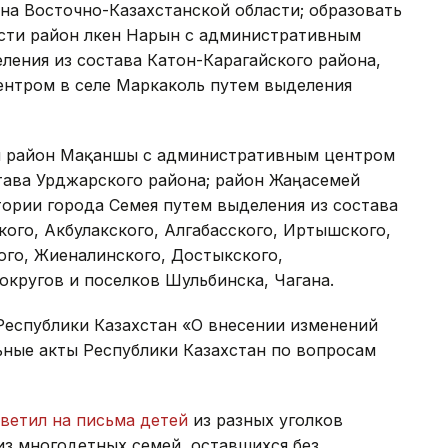
на Восточно-Казахстанской области; образовать
сти район Үлкен Нарын с административным
ления из состава Катон-Карагайского района,
нтром в селе Маркаколь путем выделения
ан район Мақаншы с административным центром
тава Урджарского района; район Жаңасемей
ории города Семея путем выделения из состава
кого, Акбулакского, Алгабасского, Иртышского,
ого, Жиеналинского, Достыкского,
 округов и поселков Шульбинска, Чагана.
еспублики Казахстан «О внесении изменений
ьные акты Республики Казахстан по вопросам
ветил на письма детей
из разных уголков
 из многодетных семей, оставшихся без