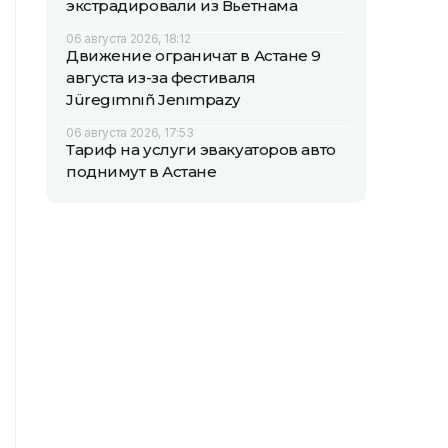
экстрадировали из Вьетнама
06 августа 2026, 18:12
Движение ограничат в Астане 9
августа из-за фестиваля
Jüregımnıñ Jenımpazy
06 августа 2026, 17:53
Тариф на услуги эвакуаторов авто
поднимут в Астане