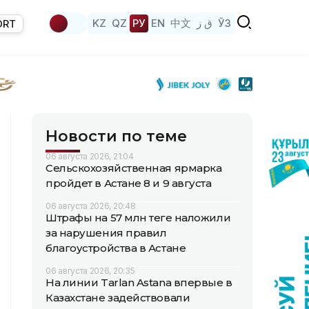
KZ
QZ
РУ
EN
中文
ق ز
ЎЗ
ORT
Новости по теме
06 августа 2026, 21:04
Сельскохозяйственная ярмарка
пройдет в Астане 8 и 9 августа
06 августа 2026, 20:48
Штрафы на 57 млн теңге наложили
за нарушения правил
благоустройства в Астане
06 августа 2026, 20:35
На линии Tarlan Astana впервые в
Казахстане задействовали