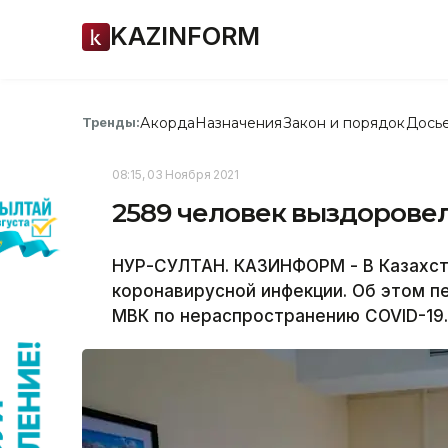
KAZINFORM
Акорда
Назначения
Закон и порядок
Дось
Тренды:
08:15, 03 Ноября 2021
2589 человек выздоровел
НУР-СУЛТАН. КАЗИНФОРМ - В Казахст
коронавирусной инфекции. Об этом п
МВК по нераспространению COVID-19.