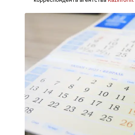
корреспондента агентства
Kazinform.