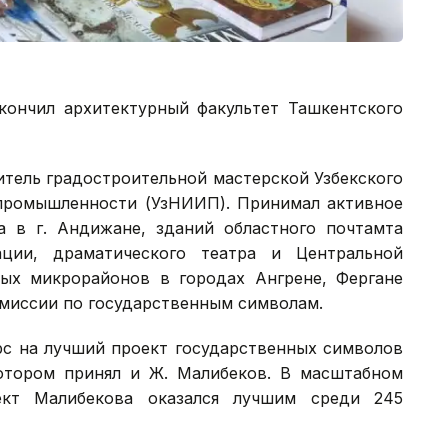
кончил архитектурный факультет Ташкентского
итель градостроительной мастерской Узбекского
 промышленности (УзНИИП). Принимал активное
а в г. Андижане, зданий областного почтамта
ации, драматического театра и Центральной
лых микрорайонов в городах Ангрене, Фергане
омиссии по государственным символам.
урс на лучший проект государственных символов
котором принял и Ж. Малибеков. В масштабном
ект Малибекова оказался лучшим среди 245