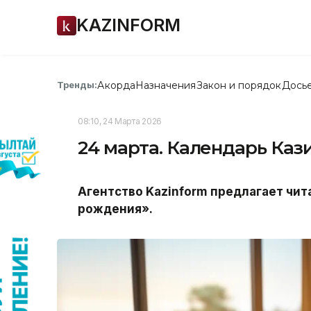
KAZINFORM
Акорда
Назначения
Закон и порядок
Дось
Тренды:
08:10, 24 Марта 2026
24 марта. Календарь Ка
Агентство
Kazinform
предлагает чит
рождения».