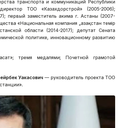
рства транспорта и коммуникаций Республики
 директор ТОО «Казахдорстрой» (2005-2006);
7); первый заместитель акима г. Астаны (2007-
щества «Национальная компания „Қазақстан темір
станской области (2014-2017); депутат Сената
номической политике, инновационному развитию
асат»; тремя медалями; Почетной грамотой
йрбек Уакасович
— руководитель проекта ТОО
станции».